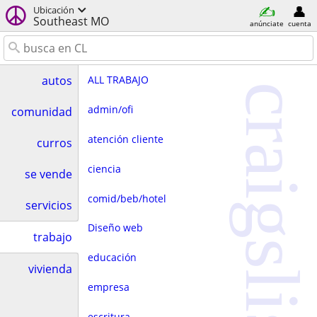
Ubicación
Southeast MO
anúnciate
cuenta
ALL TRABAJO
autos
craigslist
admin/ofi
comunidad
atención cliente
curros
ciencia
se vende
comid/beb/hotel
servicios
Diseño web
trabajo
educación
vivienda
empresa
escritura