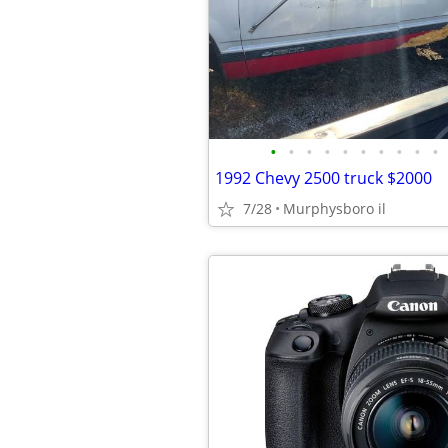
•
•
•
•
•
•
•
•
•
•
1992 Chevy 2500 truck $2000
7/28
Murphysboro il