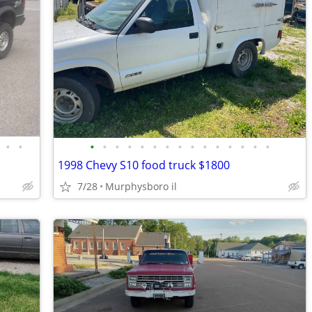
•
•
•
•
•
•
•
•
•
•
•
•
•
•
•
•
•
1998 Chevy S10 food truck $1800
7/28
Murphysboro il