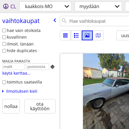
CL
kaakkois-MO
myydään
vaihtokaupat
hae vain otsikoita
uus
kuvallinen
ilmoit. tänään
hide duplicates
MAILIA PAIKASTA

käytä karttaa...
toimitus saatavilla
ilmoituksen kieli
ota
nollaa
käyttöön