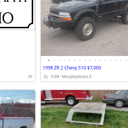
•
•
•
•
•
•
•
•
•
•
•
•
•
•
•
•
1998 ZR 2 Chevy S10 $7,000
7/28
Murphysboro il