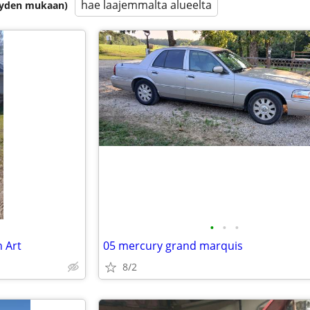
hae laajemmalta alueelta
isyyden mukaan)
•
•
•
n Art
05 mercury grand marquis
8/2