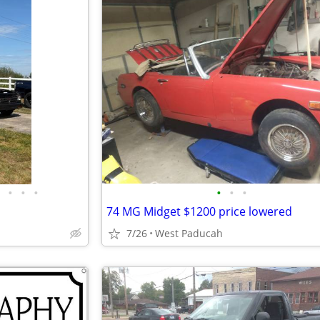
•
•
•
•
•
•
74 MG Midget $1200 price lowered
7/26
West Paducah