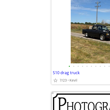
•
•
•
•
•
•
•
•
•
•
S10 drag truck
7/23
Kevil