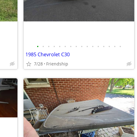
•
•
•
•
•
•
•
•
•
•
•
•
•
•
•
•
1985 Chevrolet C30
7/28
Friendship