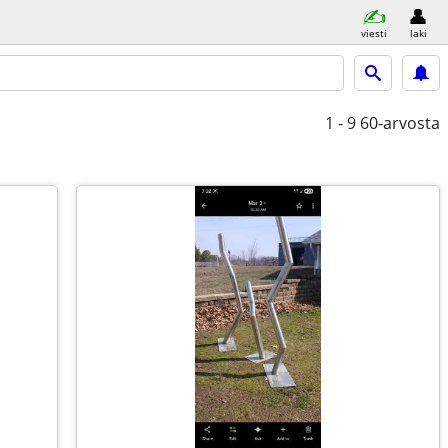
viesti
laki
1 - 9
60-arvosta