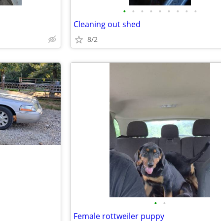
•
•
•
•
•
•
•
•
•
Cleaning out shed
8/2
•
•
Female rottweiler puppy