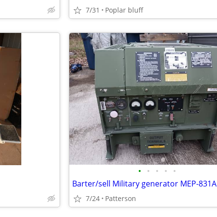
7/31
Poplar bluff
•
•
•
•
•
Barter/sell Military generator MEP-831A
7/24
Patterson