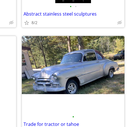
•
•
Abstract stainless steel sculptures
8/2
•
Trade for tractor or tahoe