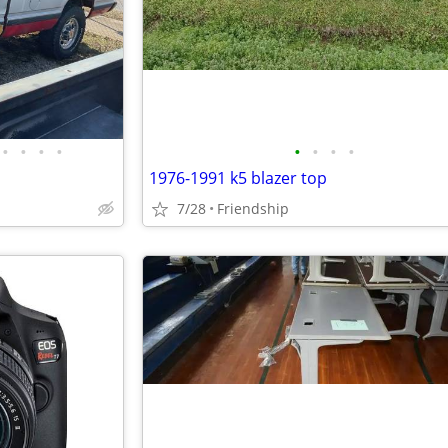
•
•
•
•
•
•
•
•
1976-1991 k5 blazer top
7/28
Friendship