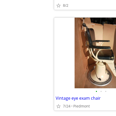
8/2
•
•
•
Vintage eye exam chair
7/24
Piedmont