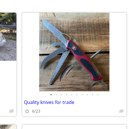
•
•
•
•
•
•
•
•
•
•
Quality knives for trade
6/23