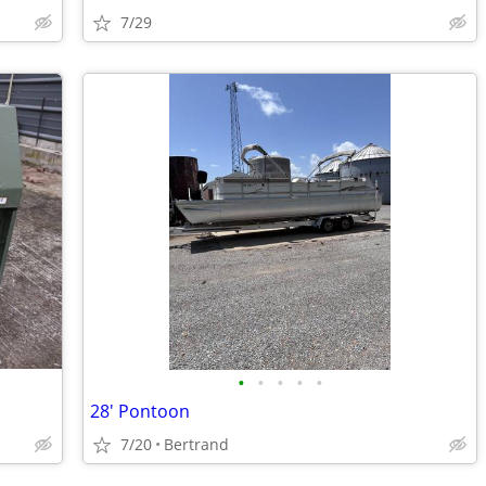
7/29
•
•
•
•
•
28' Pontoon
7/20
Bertrand