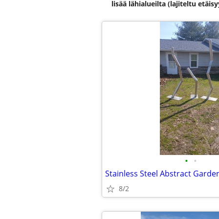
lisää lähialueilta (lajiteltu etä
•
•
Stainless Steel Abstract Garde
8/2