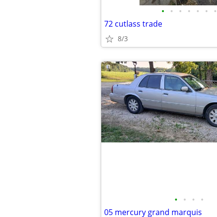
•
•
•
•
•
•
•
72 cutlass trade
8/3
•
•
•
•
05 mercury grand marquis