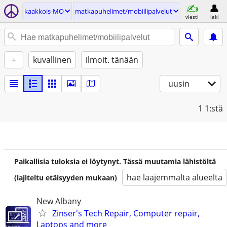
kaakkois-MO
matkapuhelimet/mobiilipalvelut
viesti
laki
+
kuvallinen
ilmoit. tänään
uusin
1
1:stä
Paikallisia tuloksia ei löytynyt. Tässä muutamia lähistöltä
hae laajemmalta alueelta
(lajiteltu etäisyyden mukaan)
New Albany
Zinser's Tech Repair, Computer repair,
Laptops and more