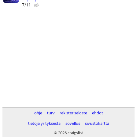
7/11
ohje
turv
rekisteriseloste
ehdot
tietoja yrityksestä
sovellus
sivustokartta
© 2026 craigslist