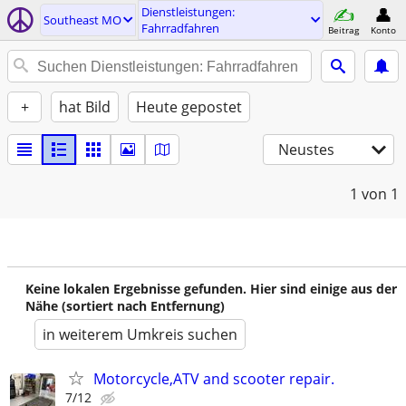
Dienstleistungen:
Southeast MO
Fahrradfahren
Beitrag
Konto
+
hat Bild
Heute gepostet
Neustes
1
von 1
Keine lokalen Ergebnisse gefunden. Hier sind einige aus der
Nähe (sortiert nach Entfernung)
in weiterem Umkreis suchen
Motorcycle,ATV and scooter repair.
7/12