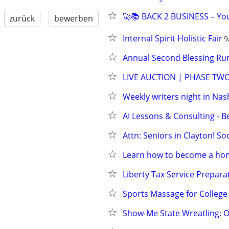
🚀📚 BACK 2 BUSINESS – You
zurück
bewerben
Internal Spirit Holistic Fair
9
Annual Second Blessing R
LIVE AUCTION | PHASE TWO
Weekly writers night in Nash
AI Lessons & Consulting - B
Attn: Seniors in Clayton! So
Learn how to become a ho
Liberty Tax Service Prepara
Sports Massage for College
Show-Me State Wreatling: O