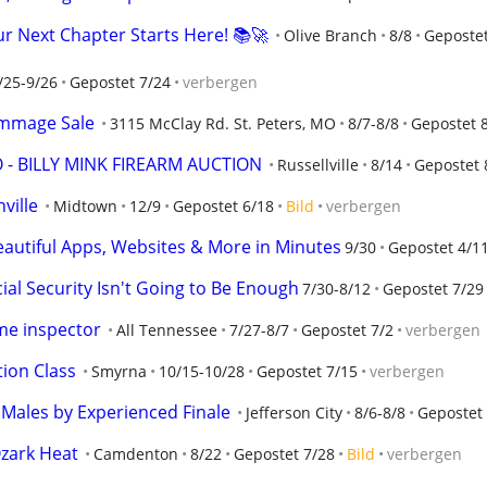
r Next Chapter Starts Here! 📚🚀
Olive Branch
8/8
Gepostet
/25-9/26
Gepostet 7/24
verbergen
ummage Sale
3115 McClay Rd. St. Peters, MO
8/7-8/8
Gepostet 
 - BILLY MINK FIREARM AUCTION
Russellville
8/14
Gepostet 
ville
Midtown
12/9
Gepostet 6/18
Bild
verbergen
eautiful Apps, Websites & More in Minutes
9/30
Gepostet 4/1
cial Security Isn't Going to Be Enough
7/30-8/12
Gepostet 7/29
me inspector
All Tennessee
7/27-8/7
Gepostet 7/2
verbergen
tion Class
Smyrna
10/15-10/28
Gepostet 7/15
verbergen
 Males by Experienced Finale
Jefferson City
8/6-8/8
Gepostet 
zark Heat
Camdenton
8/22
Gepostet 7/28
Bild
verbergen