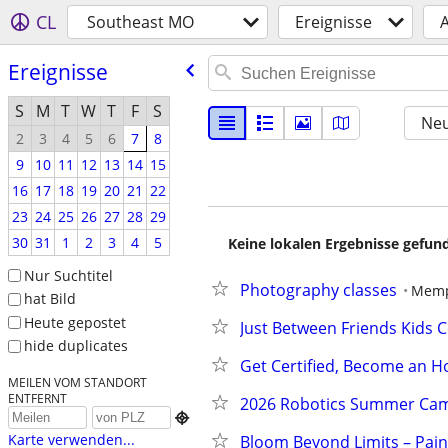
CL
Southeast MO
Ereignisse
Ereignisse
S
M
T
W
T
F
S
Neu
2
3
4
5
6
7
8
9
10
11
12
13
14
15
16
17
18
19
20
21
22
23
24
25
26
27
28
29
30
31
1
2
3
4
5
Keine lokalen Ergebnisse gefund
Nur Suchtitel
Photography classes
Memp
hat Bild
Heute gepostet
Just Between Friends Kids 
hide duplicates
Get Certified, Become an 
MEILEN VOM STANDORT
ENTFERNT
2026 Robotics Summer Ca

Karte verwenden...
Bloom Beyond Limits – Paint