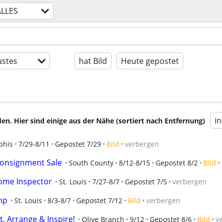
ALLES
stes
hat Bild
Heute gepostet
i
en. Hier sind einige aus der Nähe (sortiert nach Entfernung)
his
7/29-8/11
Gepostet 7/29
Bild
verbergen
Consignment Sale
South County
8/12-8/15
Gepostet 8/2
Bild
Home Inspector
St. Louis
7/27-8/7
Gepostet 7/5
verbergen
mp
St. Louis
8/3-8/7
Gepostet 7/12
Bild
verbergen
, Arrange & Inspire!
Olive Branch
9/12
Gepostet 8/6
Bild
v