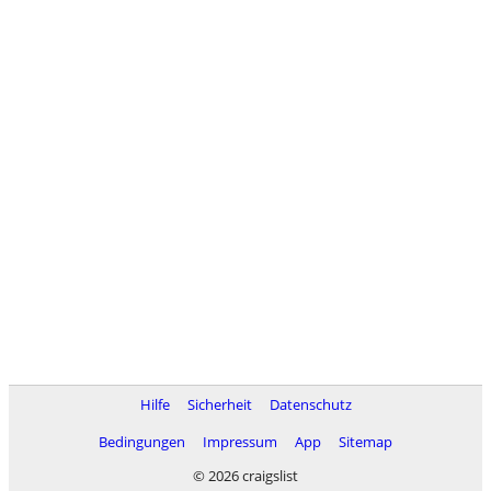
Hilfe
Sicherheit
Datenschutz
Bedingungen
Impressum
App
Sitemap
© 2026 craigslist