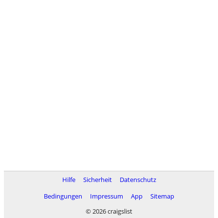
Hilfe
Sicherheit
Datenschutz
Bedingungen
Impressum
App
Sitemap
© 2026 craigslist