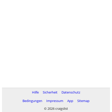
Hilfe
Sicherheit
Datenschutz
Bedingungen
Impressum
App
Sitemap
© 2026 craigslist