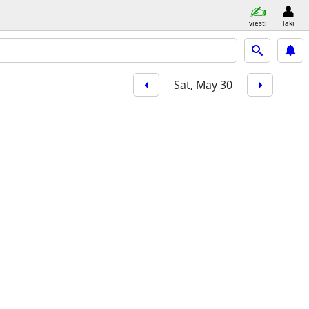
viesti
laki
Sat, May 30