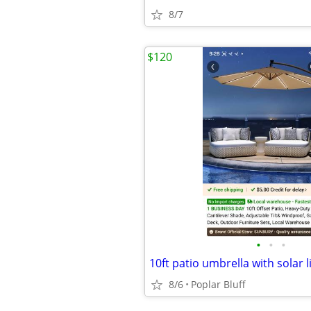
8/7
$120
•
•
•
10ft patio umbrella with solar l
8/6
Poplar Bluff