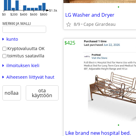
•
$1.5k
LG Washer and Dryer
$0
$200
$400
$600
$800
MERKKI JA MALLI
8/9
Cape Girardeau
kunto
$425
Kryptovaluutta OK
toimitus saatavilla
ilmoituksen kieli
Aiheeseen liittyvät haut
ota
nollaa
käyttöön
•
Like brand new hospital bed.