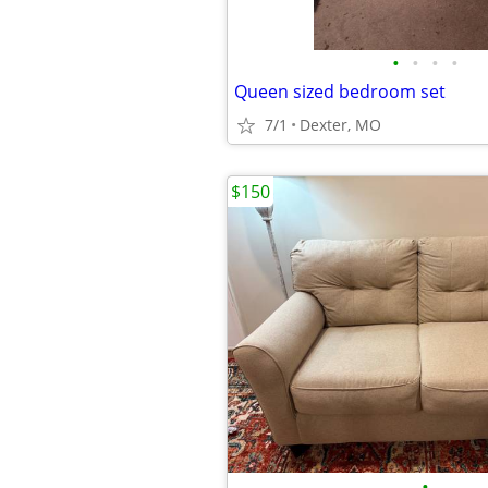
•
•
•
•
Queen sized bedroom set
7/1
Dexter, MO
$150
•