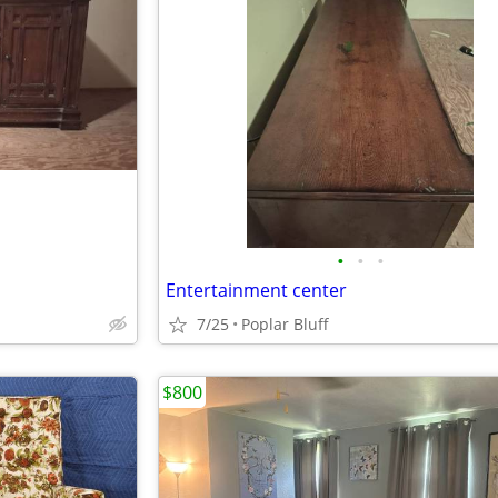
•
•
•
Entertainment center
7/25
Poplar Bluff
$800