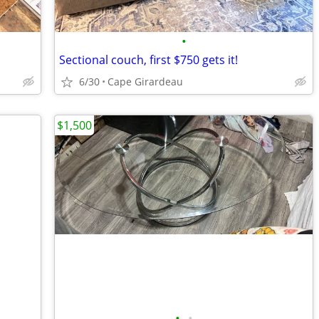
•
Sectional couch, first $750 gets it!
6/30
Cape Girardeau
$1,500
•
•