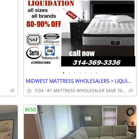
•
•
•
•
•
•
•
MIDWEST MATTRESS WHOLESALERS > LIQUIDATION SALE!!
7/24
#1 MATTRESS WHOLESALER SAVE 70-80%
$650