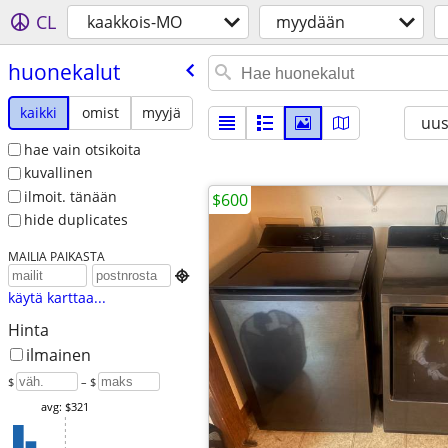
CL
kaakkois-MO
myydään
huonekalut
kaikki
omist
myyjä
uus
hae vain otsikoita
kuvallinen
ilmoit. tänään
$600
hide duplicates
MAILIA PAIKASTA

käytä karttaa...
Hinta
ilmainen
$
– $
avg: $321