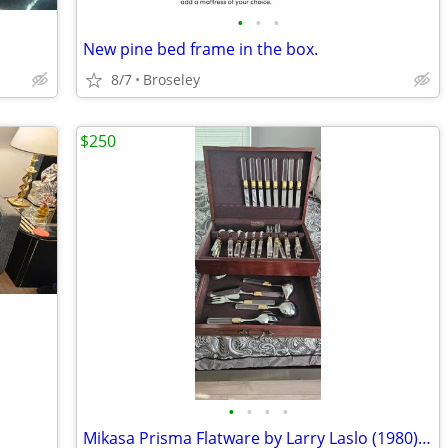
•
•
•
New pine bed frame in the box.
8/7
Broseley
$250
•
•
•
•
Mikasa Prisma Flatware by Larry Laslo (1980) 46 pieces including servi