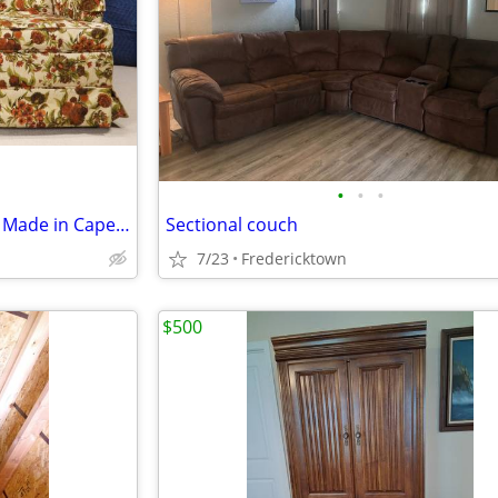
•
•
•
Vintage His & Hers Club Chairs Made in Cape Girardeau
Sectional couch
7/23
Fredericktown
$500