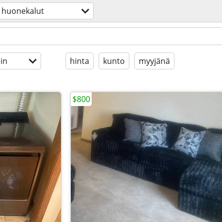
huonekalut
in
hinta
kunto
myyjänä
$800