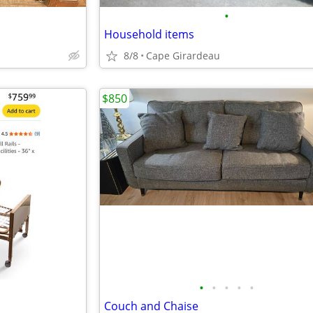
•
Household items
8/8
Cape Girardeau
$850
•
•
•
•
•
Couch and Chaise