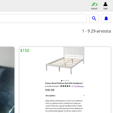
viesti
laki
1 - 9
29-arvosta
$150