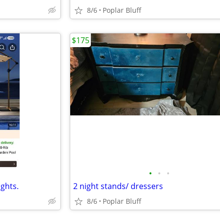
8/6
Poplar Bluff
$175
•
•
•
ights.
2 night stands/ dressers
8/6
Poplar Bluff