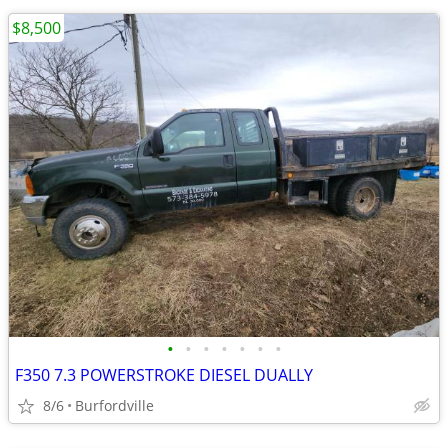
$8,500
•
•
•
•
•
•
•
F350 7.3 POWERSTROKE DIESEL DUALLY
8/6
Burfordville