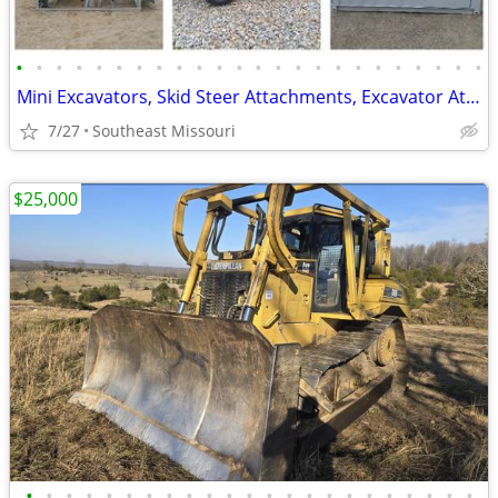
•
•
•
•
•
•
•
•
•
•
•
•
•
•
•
•
•
•
•
•
•
•
•
•
Mini Excavators, Skid Steer Attachments, Excavator Attachments
7/27
Southeast Missouri
$25,000
•
•
•
•
•
•
•
•
•
•
•
•
•
•
•
•
•
•
•
•
•
•
•