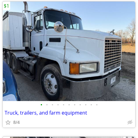
$1
•
•
•
•
•
•
•
•
•
•
•
Truck, trailers, and farm equipment
8/4