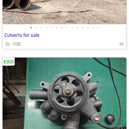
•
•
•
•
•
•
•
•
•
•
•
•
•
•
Culverts for sale
7/20
$300