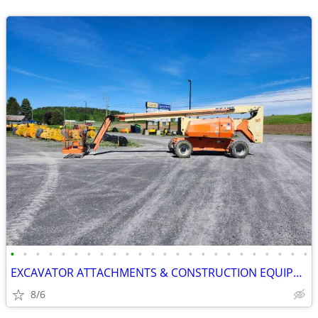
•
•
•
•
•
•
•
•
•
•
•
•
•
•
•
•
•
•
•
•
•
•
•
•
EXCAVATOR ATTACHMENTS & CONSTRUCTION EQUIPMENT ON SALE!!!
8/6