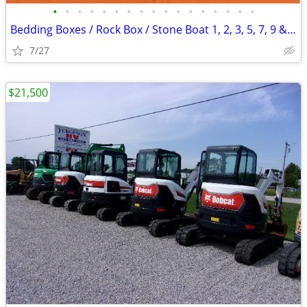
•
•
•
•
•
•
•
•
•
•
•
•
•
•
•
•
•
Bedding Boxes / Rock Box / Stone Boat 1, 2, 3, 5, 7, 9 & 12 Cubic Yard
7/27
$21,500