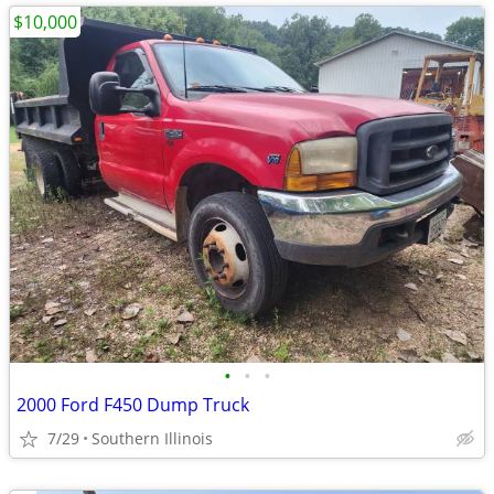
$10,000
•
•
•
2000 Ford F450 Dump Truck
7/29
Southern Illinois