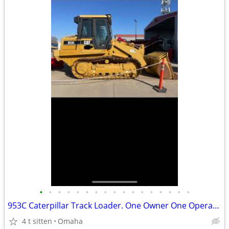
•
•
•
•
•
•
•
•
•
•
•
•
•
•
•
•
•
953C Caterpillar Track Loader. One Owner One Operator.
4 t sitten
Omaha