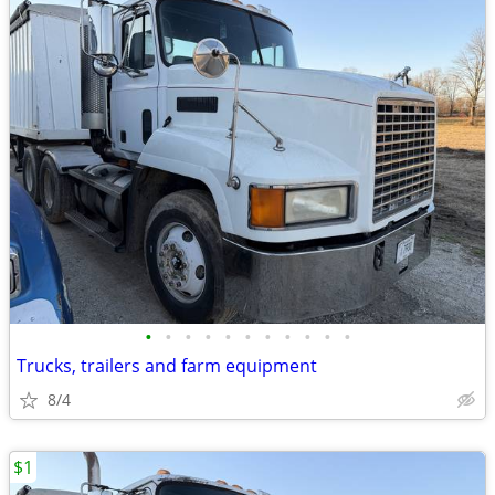
•
•
•
•
•
•
•
•
•
•
•
Trucks, trailers and farm equipment
8/4
$1