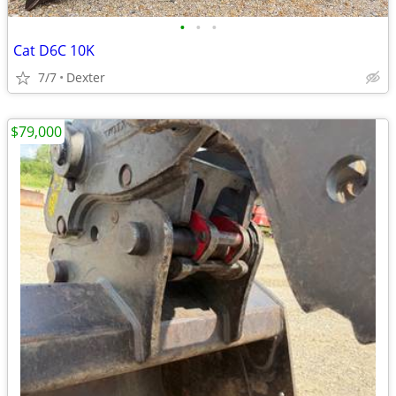
•
•
•
Cat D6C 10K
7/7
Dexter
$79,000