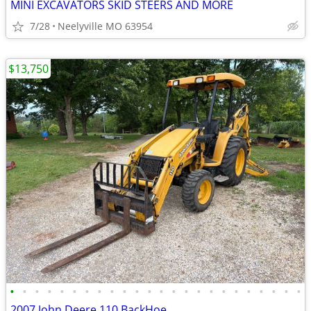
MINI EXCAVATORS SKID STEERS AND MORE
7/28
Neelyville MO 63954
$13,750
•
•
•
•
•
•
•
•
•
•
•
•
•
•
•
•
•
•
•
•
•
•
•
•
2007 John Deere 110 BackHoe