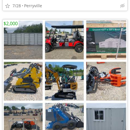
7/28
Perryville
$2,000