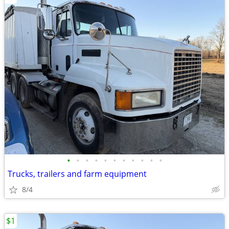
•
•
•
•
•
•
•
•
•
•
•
Trucks, trailers and farm equipment
8/4
$1