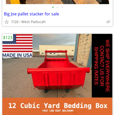
•
•
•
Big Joe pallet stacker for sale
7/26
West Paducah
$123