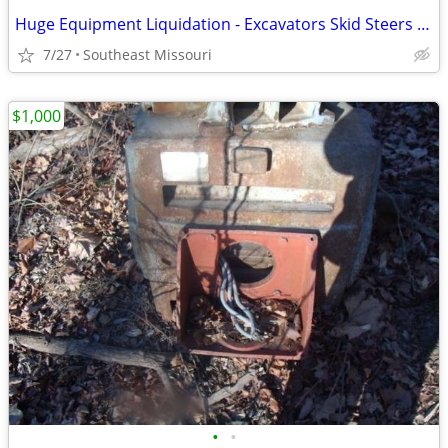
Huge Equipment Liquidation - Excavators Skid Steers Dump Truck Trailer
7/27
Southeast Missouri
$1,000
•
•