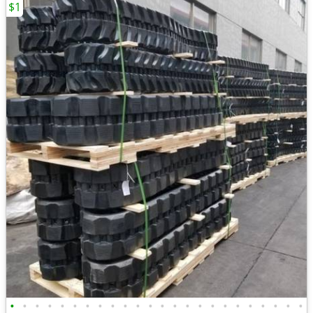
$1
•
•
•
•
•
•
•
•
•
•
•
•
•
•
•
•
•
•
•
•
•
•
•
•