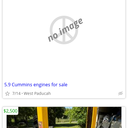
no image
5.9 Cummins engines for sale
7/14
West Paducah
$2,500