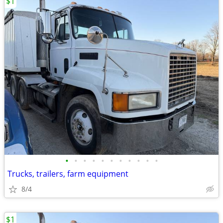
$1
•
•
•
•
•
•
•
•
•
•
•
Trucks, trailers, farm equipment
8/4
$1