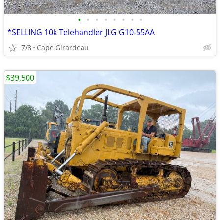
•
•
•
•
•
•
•
•
*SELLING 10k Telehandler JLG G10-55AA
7/8
Cape Girardeau
$39,500