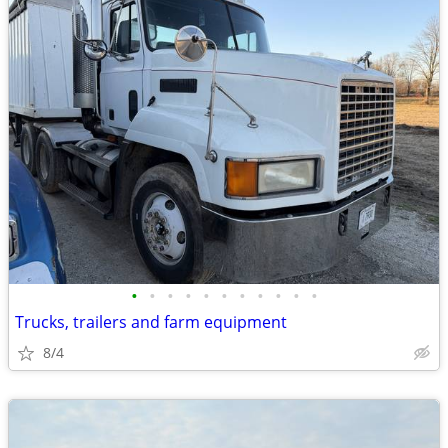
•
•
•
•
•
•
•
•
•
•
•
Trucks, trailers and farm equipment
8/4