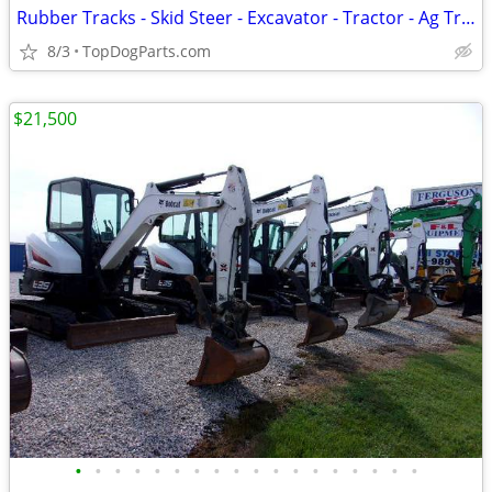
Rubber Tracks - Skid Steer - Excavator - Tractor - Ag Track
8/3
TopDogParts.com
$21,500
•
•
•
•
•
•
•
•
•
•
•
•
•
•
•
•
•
•