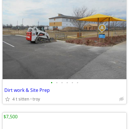
•
•
•
•
•
•
Dirt work & Site Prep
4 t sitten
troy
$7,500