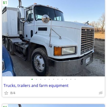
$1
•
•
•
•
•
•
•
•
•
•
•
Trucks, trailers and farm equipment
8/4