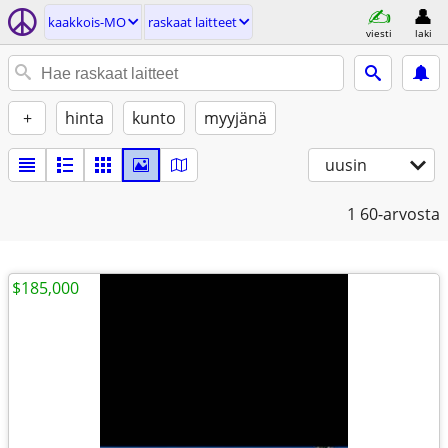
kaakkois-MO
raskaat laitteet
viesti
laki
+
hinta
kunto
myyjänä
uusin
1
60-arvosta
$185,000