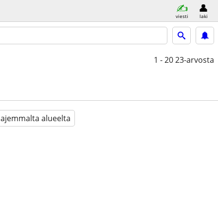
viesti
laki
1 - 20
23-arvosta
aajemmalta alueelta