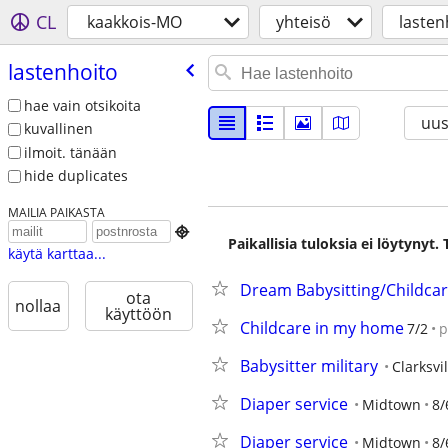
CL
kaakkois-MO
yhteisö
lasten
lastenhoito
hae vain otsikoita
uus
kuvallinen
ilmoit. tänään
hide duplicates
MAILIA PAIKASTA

Paikallisia tuloksia ei löytynyt
käytä karttaa...
Dream Babysitting/Childcar
ota
nollaa
käyttöön
Childcare in my home
7/2
p
Babysitter military
Clarksvil
Diaper service
Midtown
8/
Diaper service
Midtown
8/