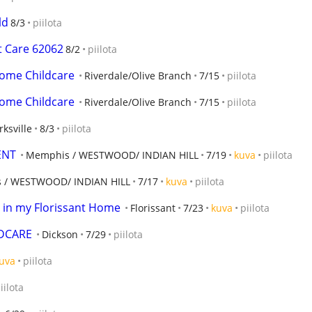
ld
8/3
piilota
t Care 62062
8/2
piilota
home Childcare
Riverdale/Olive Branch
7/15
piilota
home Childcare
Riverdale/Olive Branch
7/15
piilota
rksville
8/3
piilota
ENT
Memphis / WESTWOOD/ INDIAN HILL
7/19
kuva
piilota
 / WESTWOOD/ INDIAN HILL
7/17
kuva
piilota
e in my Florissant Home
Florissant
7/23
kuva
piilota
LDCARE
Dickson
7/29
piilota
uva
piilota
iilota