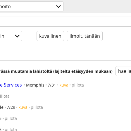
hoito
in
kuvallinen
ilmoit. tänään
hae l
. Tässä muutamia lähistöltä (lajiteltu etäisyyden mukaan)
e Services
Memphis
7/31
kuva
piilota
iilota
le
7/29
kuva
piilota
6
piilota
6
piilota