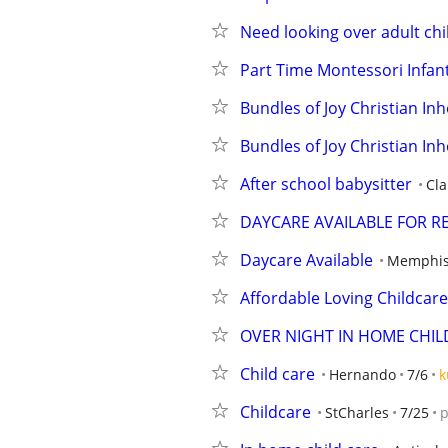
Need looking over adult chi
Part Time Montessori Infan
Bundles of Joy Christian In
Bundles of Joy Christian In
After school babysitter
Cla
DAYCARE AVAILABLE FOR R
Daycare Available
Memphis
Affordable Loving Childcar
OVER NIGHT IN HOME CHI
Child care
Hernando
7/6
k
Childcare
StCharles
7/25
p