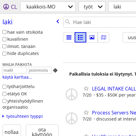
CL
kaakkois-MO
työt
laki
laki
hae vain otsikoita
uus
kuvallinen
ilmoit. tänään
hide duplicates
MAILIA PAIKASTA

Paikallisia tuloksia ei löytynyt
käytä karttaa...
työharjoittelu
LEGAL INTAKE CALL
etätyö OK
7/20
$35 - $50K per year
yhteishyödyllinen
organisaatio
Process Servers N
työsuhteen tyyppi
7/20
discussed at interv
ota
nollaa
käyttöön