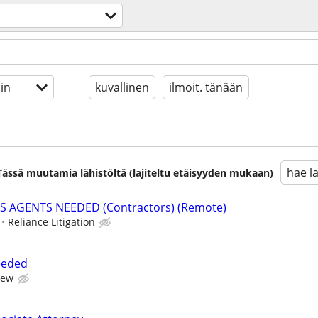
in
kuvallinen
ilmoit. tänään
hae l
. Tässä muutamia lähistöltä (lajiteltu etäisyyden mukaan)
S AGENTS NEEDED (Contractors) (Remote)
Reliance Litigation
eeded
iew