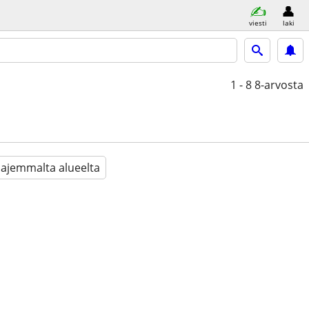
viesti
laki
1 - 8
8-arvosta
aajemmalta alueelta