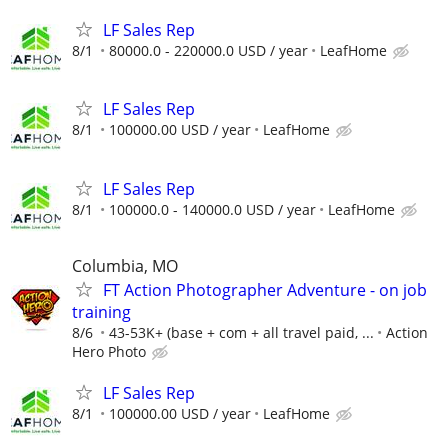
LF Sales Rep
8/1
80000.0 - 220000.0 USD / year
LeafHome
LF Sales Rep
8/1
100000.00 USD / year
LeafHome
LF Sales Rep
8/1
100000.0 - 140000.0 USD / year
LeafHome
Columbia, MO
FT Action Photographer Adventure - on job
training
8/6
43-53K+ (base + com + all travel paid, ...
Action
Hero Photo
LF Sales Rep
8/1
100000.00 USD / year
LeafHome