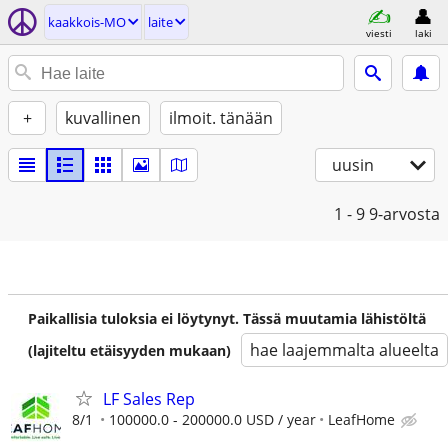
kaakkois-MO
laite
viesti
laki
+
kuvallinen
ilmoit. tänään
uusin
1 - 9
9-arvosta
Paikallisia tuloksia ei löytynyt. Tässä muutamia lähistöltä
hae laajemmalta alueelta
(lajiteltu etäisyyden mukaan)
LF Sales Rep
8/1
100000.0 - 200000.0 USD / year
LeafHome