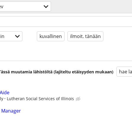
ev
in
kuvallinen
ilmoit. tänään
hae l
. Tässä muutamia lähistöltä (lajiteltu etäisyyden mukaan)
 Aide
ly
Lutheran Social Services of Illinois
e Manager