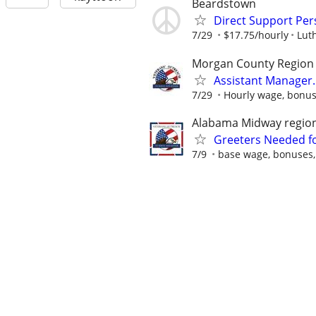
Beardstown
Direct Support Pe
7/29
$17.75/hourly
Luth
Morgan County Region
Assistant Manager
7/29
Hourly wage, bonus,
Alabama Midway regio
Greeters Needed fo
7/9
base wage, bonuses,