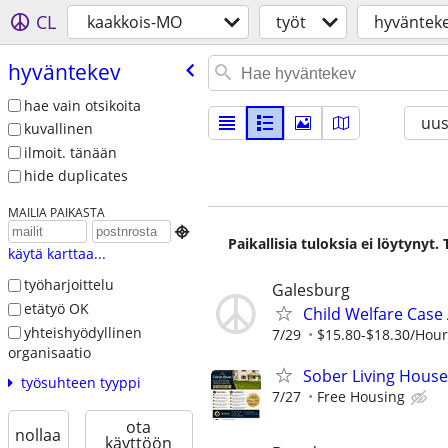
CL
kaakkois-MO
työt
hyväntek
hyväntekev
hae vain otsikoita
uus
kuvallinen
ilmoit. tänään
hide duplicates
MAILIA PAIKASTA

Paikallisia tuloksia ei löytynyt
käytä karttaa...
työharjoittelu
Galesburg
etätyö OK
Child Welfare Case
yhteishyödyllinen
7/29
$15.80-$18.30/Hour
organisaatio
Sober Living Hous
työsuhteen tyyppi
7/27
Free Housing
ota
nollaa
käyttöön