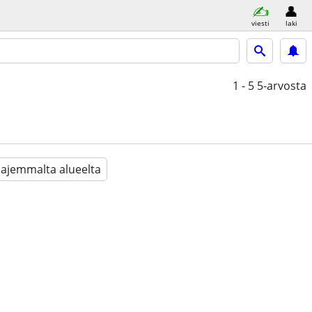
viesti
laki
1 - 5
5-arvosta
aajemmalta alueelta