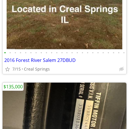
•
•
•
•
•
•
•
•
•
•
•
•
•
•
•
•
•
•
•
•
•
•
•
•
2016 Forest River Salem 27DBUD
7/15
Creal Springs
$135,000