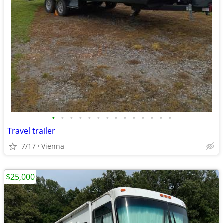
•
•
•
•
•
•
•
•
•
•
•
•
•
•
Travel trailer
7/17
Vienna
$25,000