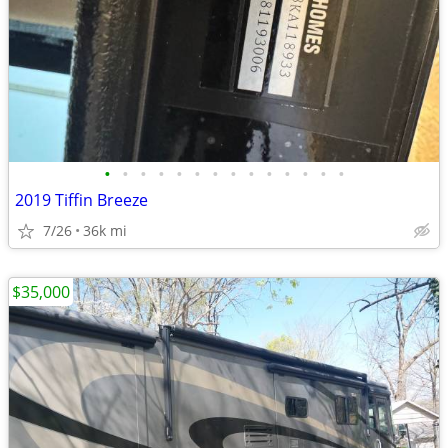
•
•
•
•
•
•
•
•
•
•
•
•
•
•
2019 Tiffin Breeze
7/26
36k mi
$35,000