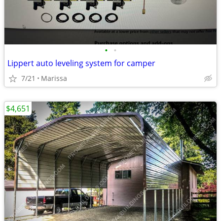
•
•
Lippert auto leveling system for camper
7/21
Marissa
$4,651