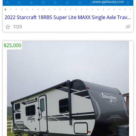
•
•
•
•
•
•
•
•
•
•
•
•
•
•
•
•
•
•
•
•
•
•
•
•
2022 Starcraft 18RBS Super Lite MAXX Single Axle Travel Trailer Camper
7/23
$25,000