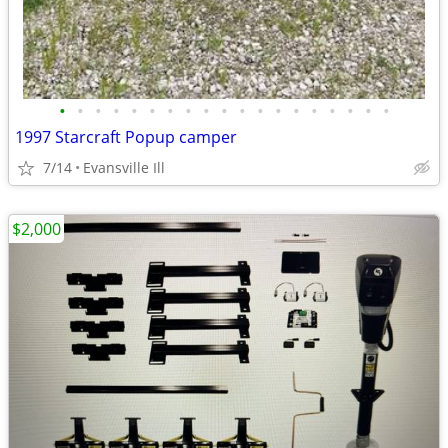
•
•
•
•
•
•
•
•
•
•
•
•
•
•
•
•
•
•
•
1997 Starcraft Popup camper
7/14
Evansville Ill
$2,000