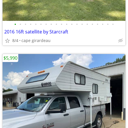
•
•
•
•
•
•
•
•
•
•
•
•
•
•
•
•
•
•
•
•
2016 16ft satellite by Starcraft
8/4
cape girardeau
$5,990