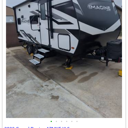
•
•
•
•
•
•