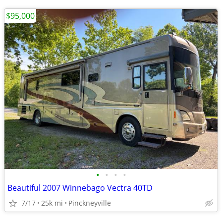
$95,000
•
•
•
•
Beautiful 2007 Winnebago Vectra 40TD
7/17
25k mi
Pinckneyville