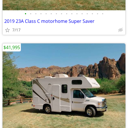
•
•
•
•
•
•
•
•
•
•
•
•
•
•
•
•
2019 23A Class C motorhome Super Saver
7/17
$41,995