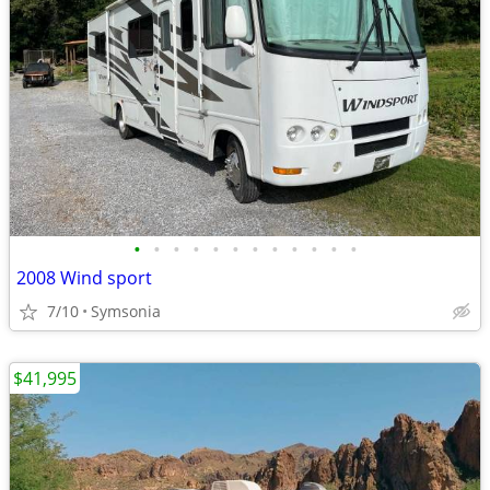
•
•
•
•
•
•
•
•
•
•
•
•
2008 Wind sport
7/10
Symsonia
$41,995