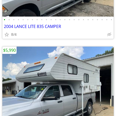
•
•
•
•
•
•
•
•
•
•
•
•
•
•
•
•
•
•
•
•
•
•
•
•
2004 LANCE LITE 835 CAMPER
8/4
$5,990