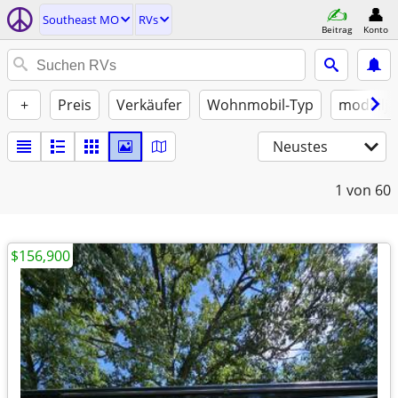
Southeast MO
RVs
Beitrag
Konto
+
Preis
Verkäufer
Wohnmobil-Typ
modellja
Neustes
1
von 60
$156,900