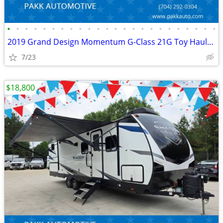
•
•
•
•
•
•
•
•
•
•
•
•
•
•
•
•
•
•
•
•
•
•
•
•
2019 Grand Design Momentum G-Class 21G Toy Hauler Camper FUEL STATION
7/23
$18,800