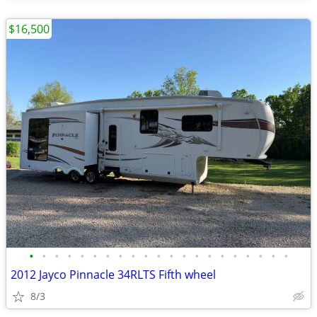
$16,500
•
•
•
•
•
•
•
•
•
•
•
•
•
•
•
•
•
•
•
•
•
2012 Jayco Pinnacle 34RLTS Fifth wheel
8/3