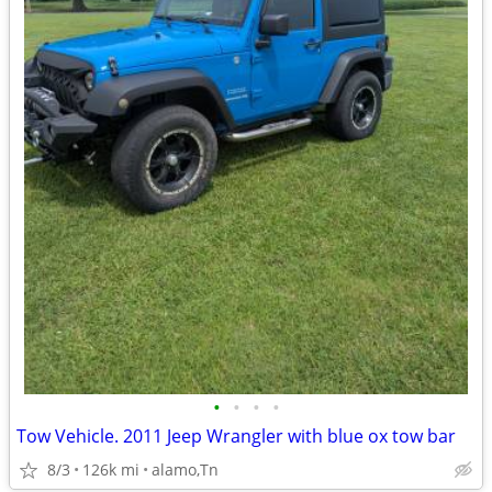
•
•
•
•
Tow Vehicle. 2011 Jeep Wrangler with blue ox tow bar
8/3
126k mi
alamo,Tn