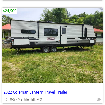
$24,500
•
•
•
•
•
•
•
•
•
•
•
•
•
2022 Coleman Lantern Travel Trailer
8/5
Marble Hill, MO