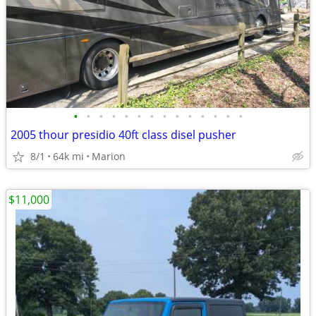
•
•
•
•
•
•
•
•
•
•
•
•
•
•
2005 thour presidio 40ft class disel pusher
8/1
64k mi
Marion
$11,000