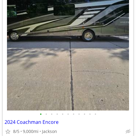
•
•
•
•
•
•
•
•
•
•
•
2024 Coachman Encore
8/5
9,000mi
Jackson