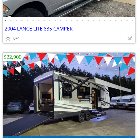
•
•
•
•
•
•
•
•
•
•
•
•
•
•
•
•
•
•
•
•
•
•
•
•
2004 LANCE LITE 835 CAMPER
8/4
$22,900