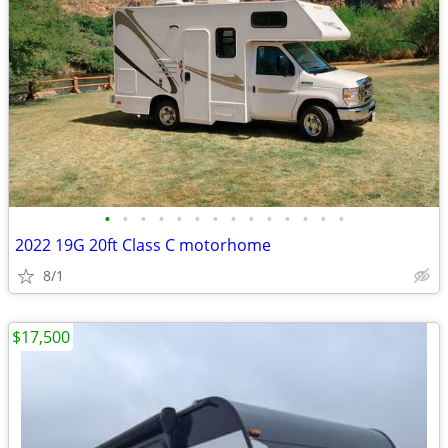
•
•
•
•
•
•
•
•
•
•
•
•
•
•
2022 19G 20ft Class C motorhome
8/1
$17,500