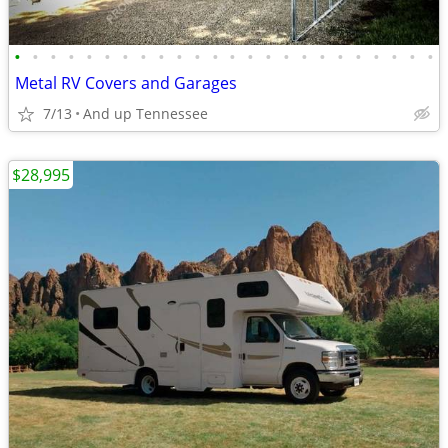
•
•
•
•
•
•
•
•
•
•
•
•
•
•
•
•
•
•
•
•
•
•
•
•
Metal RV Covers and Garages
7/13
And up Tennessee
$28,995