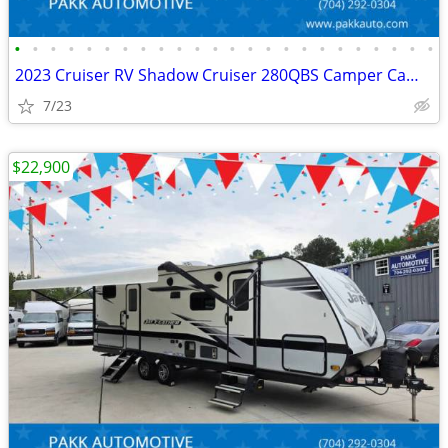
•
•
•
•
•
•
•
•
•
•
•
•
•
•
•
•
•
•
•
•
•
•
•
•
2023 Cruiser RV Shadow Cruiser 280QBS Camper Camping Travel Trailer
7/23
$22,900