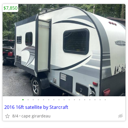
$7,850
•
•
•
•
•
•
•
•
•
•
•
•
•
•
•
•
•
2016 16ft satellite by Starcraft
8/4
cape girardeau