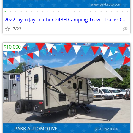
•
•
•
•
•
•
•
•
•
•
•
•
•
•
•
•
•
•
•
•
•
•
•
•
2022 Jayco Jay Feather 24BH Camping Travel Trailer Camper CLEAN
7/23
$10,000