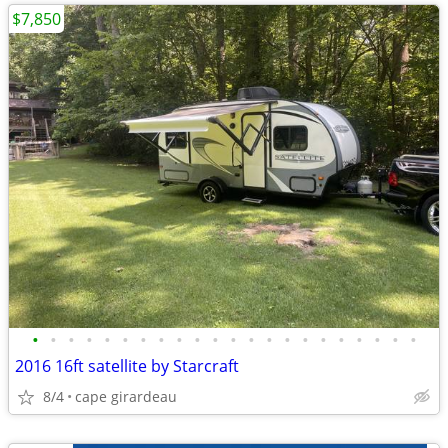
$7,850
•
•
•
•
•
•
•
•
•
•
•
•
•
•
•
•
•
•
•
•
•
•
2016 16ft satellite by Starcraft
8/4
cape girardeau