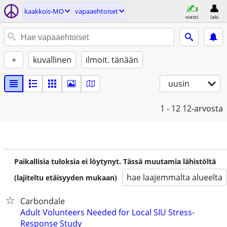
kaakkois-MO
vapaaehtoiset
viesti
laki
+
kuvallinen
ilmoit. tänään
uusin
1 - 12
12-arvosta
Paikallisia tuloksia ei löytynyt. Tässä muutamia lähistöltä
hae laajemmalta alueelta
(lajiteltu etäisyyden mukaan)
Carbondale
Adult Volunteers Needed for Local SIU Stress-
Response Study