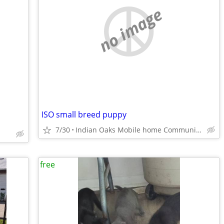
no image
ISO small breed puppy
7/30
Indian Oaks Mobile home Community Paducah
free