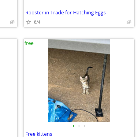
Rooster in Trade for Hatching Eggs
8/4
free
•
•
•
Free kittens