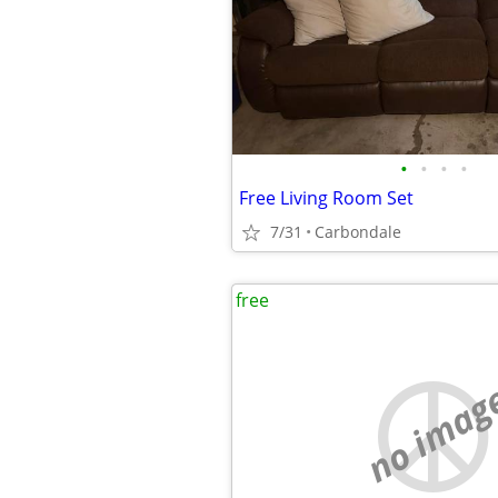
•
•
•
•
Free Living Room Set
7/31
Carbondale
free
no imag