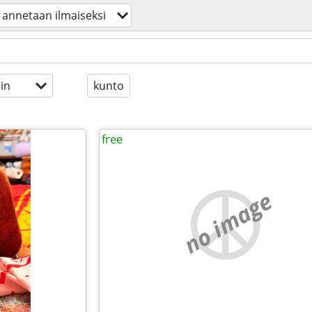
annetaan ilmaiseksi
in
kunto
free
no image