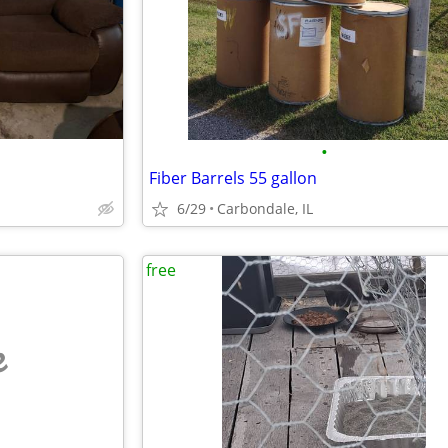
•
Fiber Barrels 55 gallon
6/29
Carbondale, IL
free
e