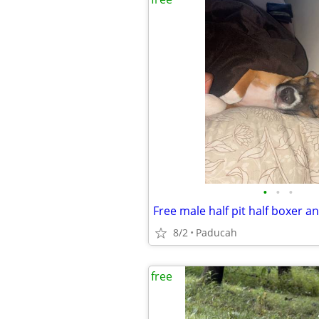
•
•
•
8/2
Paducah
free