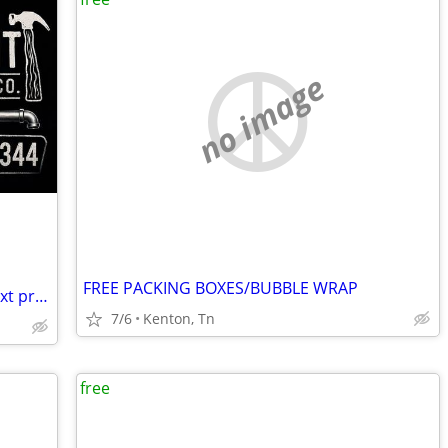
no image
FREE PACKING BOXES/BUBBLE WRAP
Looking for somebody to tackle your next project?
7/6
Kenton, Tn
free