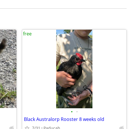
free
•
•
Black Australorp Rooster 8 weeks old
7/31
Paducah