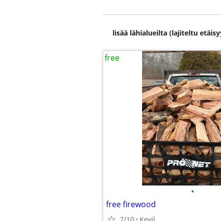
lisää lähialueilta (lajiteltu etä
free
•
free firewood
7/10
Kevil