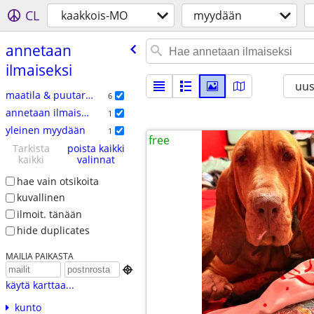
CL
kaakkois-MO
myydään
annetaan
ilmaiseksi
uus
maatila & puutarha
6
annetaan ilmaiseksi
1
yleinen myydään
1
free
Tarkista
poista kaikki
kaikki
valinnat
hae vain otsikoita
kuvallinen
ilmoit. tänään
hide duplicates
MAILIA PAIKASTA

käytä karttaa...
kunto