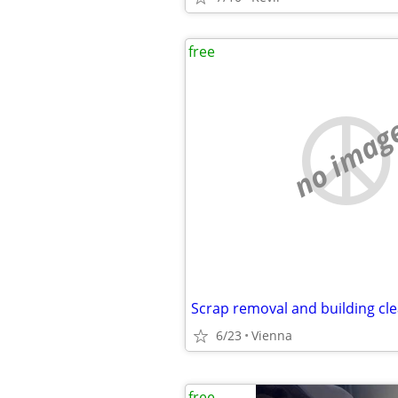
free
no imag
Scrap removal and building cl
6/23
Vienna
free