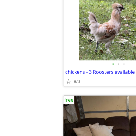
•
•
•
chickens - 3 Roosters available
8/3
free