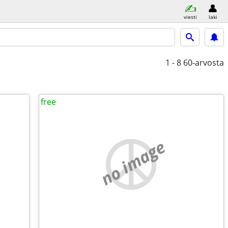
viesti
laki
1 - 8
60-arvosta
free
no image