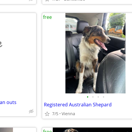
free
e
•
•
•
•
ean outs
Registered Australian Shepard
7/5
Vienna
free