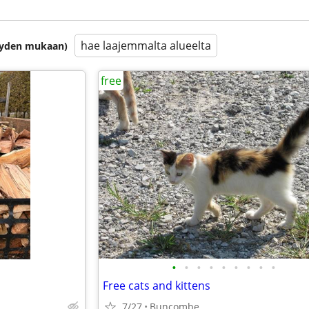
hae laajemmalta alueelta
isyyden mukaan)
free
•
•
•
•
•
•
•
•
•
Free cats and kittens
7/27
Buncombe