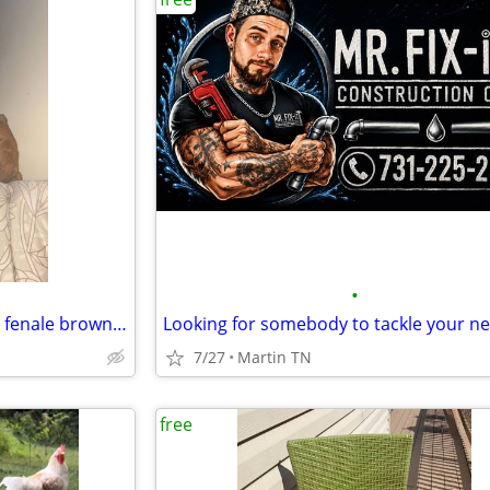
•
Free male half pit half boxer an fenale brown lab
7/27
Martin TN
free