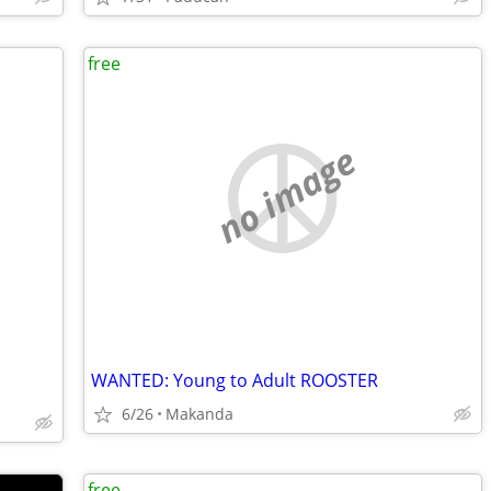
free
no image
WANTED: Young to Adult ROOSTER
6/26
Makanda
free